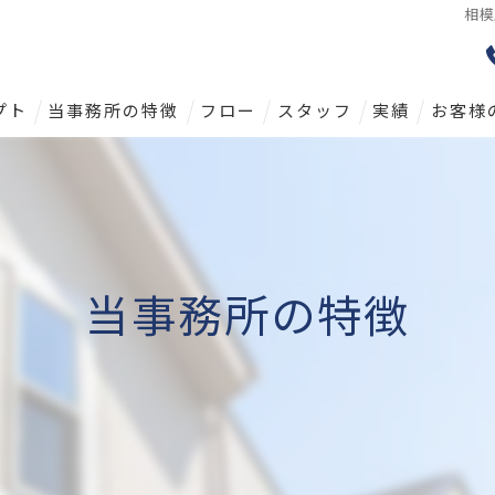
相模
プト
当事務所の特徴
フロー
スタッフ
実績
お客様
戸建て
土地
マンション
当事務所の特徴
相続
査定