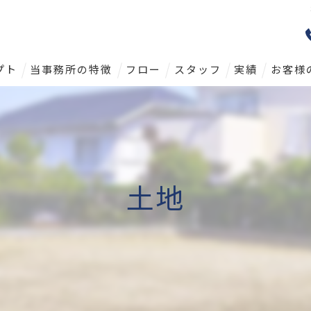
プト
当事務所の特徴
フロー
スタッフ
実績
お客様
戸建て
土地
マンション
土地
相続
査定