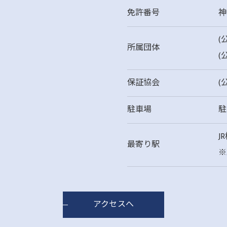
免許番号
神
(
所属団体
(
保証協会
(
駐車場
駐
J
最寄り駅
※
アクセスへ