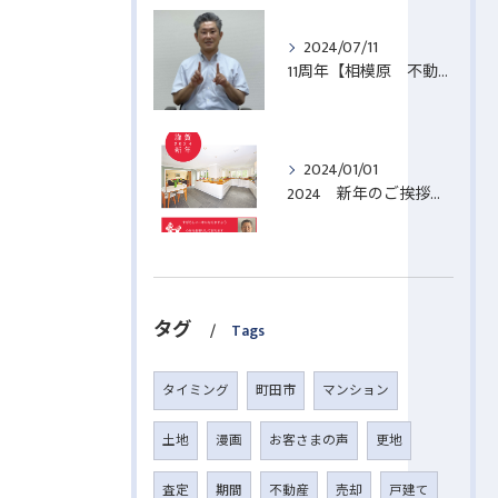
2024/07/11
11周年【相模原 不動産売却】
2024/01/01
2024 新年のご挨拶【相模原 不動産売却】
タグ
Tags
タイミング
町田市
マンション
土地
漫画
お客さまの声
更地
査定
期間
不動産
売却
戸建て