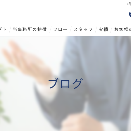
相
プト
当事務所の特徴
フロー
スタッフ
実績
お客様
戸建て
土地
マンション
ブログ
相続
査定